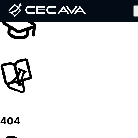
Inicio
Nosotros
Diplomados
Noticias
Contáctanos
Valida tu Certificado
Ingresar al Aula Virtual
404