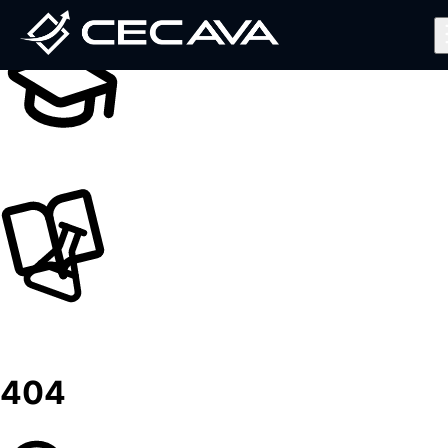
Inicio
Nosotros
Diplomados
Noticias
Contáctanos
Valida tu Certificado
Ingresar al Aula Virtual
404