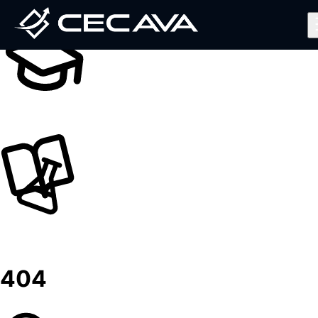
Inicio
Nosotros
Diplomados
Noticias
Contáctanos
Valida tu Certificado
Ingresar al Aula Virtual
404