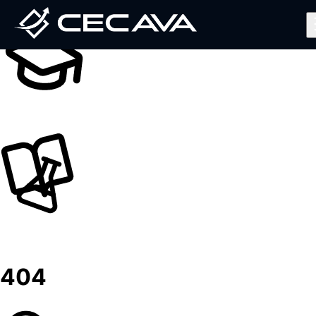
Inicio
Nosotros
Diplomados
Noticias
Contáctanos
Valida tu Certificado
Ingresar al Aula Virtual
404