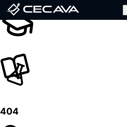
Inicio
Nosotros
Diplomados
Noticias
Contáctanos
Valida tu Certificado
Ingresar al Aula Virtual
404