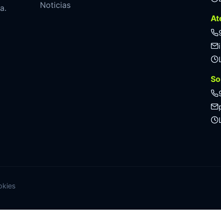
Noticias
a.
At
So
okies