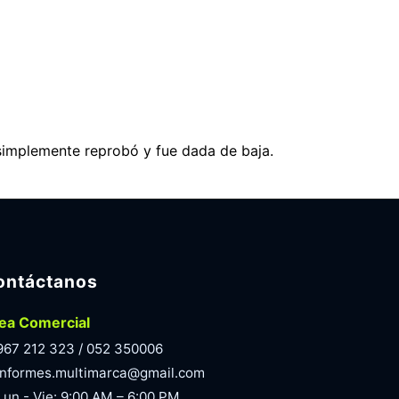
simplemente reprobó y fue dada de baja.
ontáctanos
ea Comercial
967 212 323 / 052 350006
informes.multimarca@gmail.com
Lun - Vie: 9:00 AM – 6:00 PM