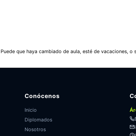
. Puede que haya cambiado de aula, esté de vacaciones, o 
Conócenos
C
Inicio
Ár
Diplomados
Nosotros