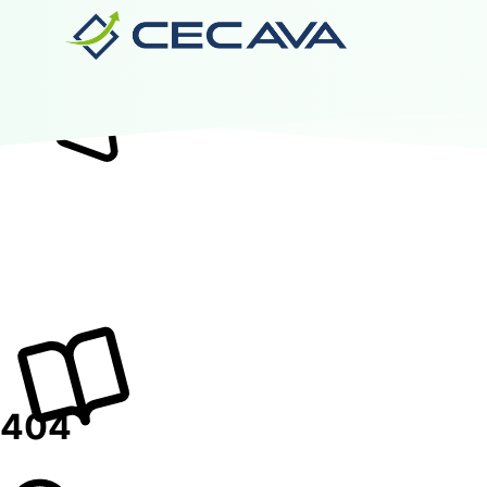
Inicio
Nosotros
Diplomados
Noticias
Contáctanos
Valida tu Certificado
Ingresar al Aula Virtual
404