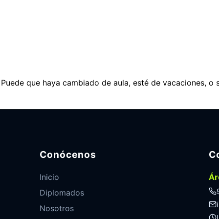
. Puede que haya cambiado de aula, esté de vacaciones, o 
Conócenos
C
Inicio
Ár
Diplomados
Nosotros