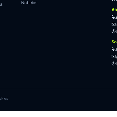
Noticias
a.
At
So
okies