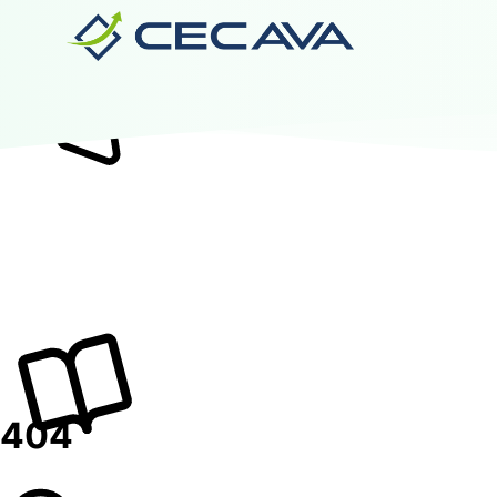
Inicio
Nosotros
Diplomados
Noticias
Contáctanos
Valida tu Certificado
Ingresar al Aula Virtual
404