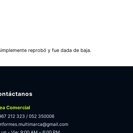
simplemente reprobó y fue dada de baja.
ontáctanos
ea Comercial
967 212 323 / 052 350006
informes.multimarca@gmail.com
Lun - Vie: 9:00 AM – 6:00 PM