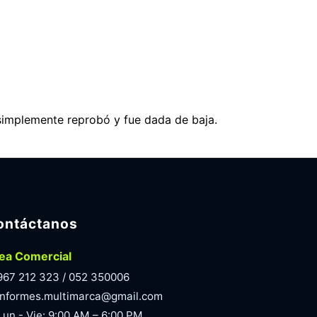
simplemente reprobó y fue dada de baja.
ontáctanos
ea Comercial
967 212 323 / 052 350006
informes.multimarca@gmail.com
Lun - Vie: 9:00 AM – 6:00 PM