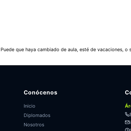
. Puede que haya cambiado de aula, esté de vacaciones, o 
Conócenos
C
Inicio
Ár
Diplomados
Nosotros