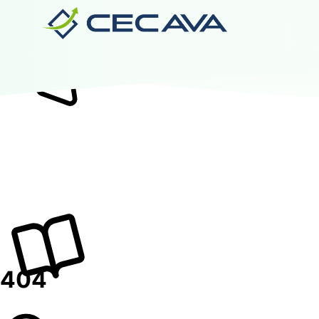
Inicio
Nosotros
Diplomados
Noticias
Contáctanos
Valida tu Certificado
Ingresar al Aula Virtual
404