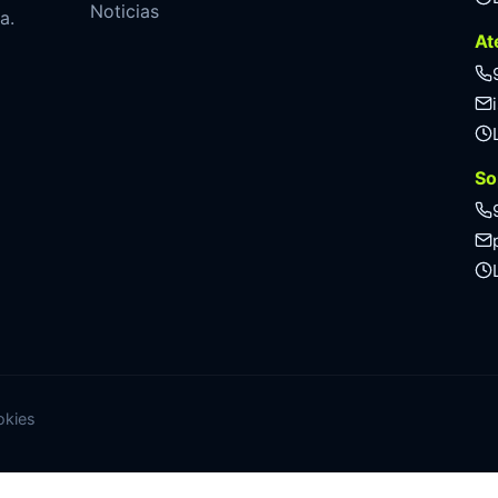
Noticias
a.
At
So
okies