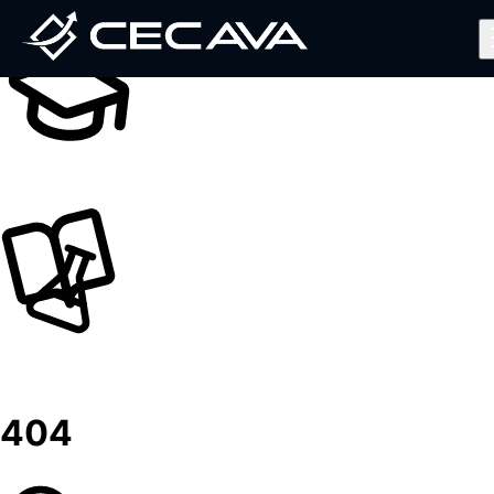
Inicio
Nosotros
Diplomados
Noticias
Contáctanos
Valida tu Certificado
Ingresar al Aula Virtual
404