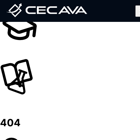
Inicio
Nosotros
Diplomados
Noticias
Contáctanos
Valida tu Certificado
Ingresar al Aula Virtual
404