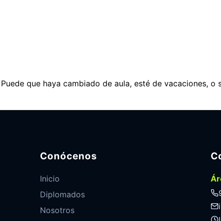
. Puede que haya cambiado de aula, esté de vacaciones, o 
Conócenos
C
Inicio
Ár
Diplomados
Nosotros