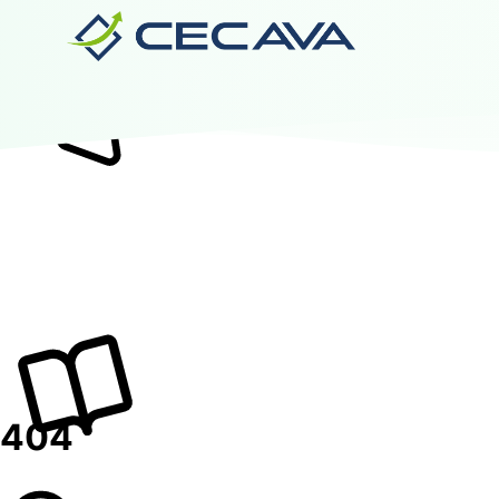
Inicio
Nosotros
Diplomados
Noticias
Contáctanos
Valida tu Certificado
Ingresar al Aula Virtual
404