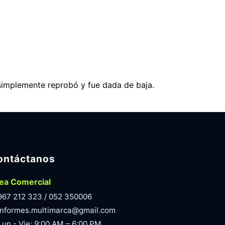
simplemente reprobó y fue dada de baja.
ontáctanos
ea Comercial
967 212 323 / 052 350006
informes.multimarca@gmail.com
Lun - Vie: 9:00 AM – 6:00 PM