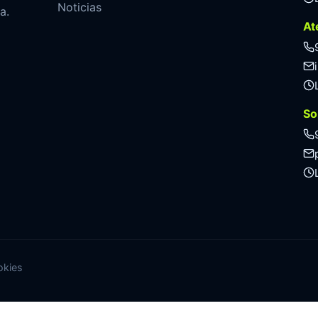
Noticias
a.
At
So
okies