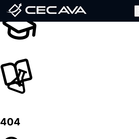
Inicio
Nosotros
Diplomados
Noticias
Contáctanos
Valida tu Certificado
Ingresar al Aula Virtual
404